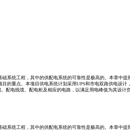
基础系统工程，其中的供配电系统的可靠性是极高的。本章中提
项目的重点。本项目供电系统计划采用UPS和市电双路供电设计
空间。配电线缆、配电柜及相应的电路，以满足用电峰值为其设计
基础系统工程，其中的供配电系统的可靠性是极高的。本章中提