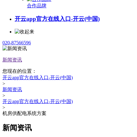
合作品牌
开云app官方在线入口-开云(中国)
020-87566596
新闻资讯
您现在的位置：
开云app官方在线入口-开云(中国)
>
新闻资讯
>
开云app官方在线入口-开云(中国)
>
机房供配电系统方案
新闻资讯