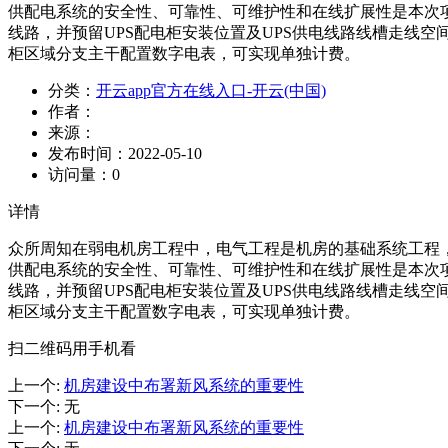
供配电系统的安全性、可靠性、可维护性和在线扩展性是本次
线路，并预留UPS配电柜安装位置及UPS供电线路线槽走线
柜区域分支主干配置数字电表，可实现单独计费。
分类：
开云app官方在线入口-开云(中国)
作者：
来源：
发布时间：
2022-05-10
访问量：
0
详情
众所周知在弱电机房工程中，电气工程是机房的基础系统工程
供配电系统的安全性、可靠性、可维护性和在线扩展性是本次
线路，并预留UPS配电柜安装位置及UPS供电线路线槽走线
柜区域分支主干配置数字电表，可实现单独计费。
扫二维码用手机看
上一个
:
机房建设中布署新风系统的重要性
下一个
:
无
上一个
:
机房建设中布署新风系统的重要性