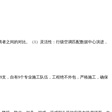
两者之间的对比。（1）灵活性：行级空调匹配数据中心演进，
师9支，自有9个专业施工队伍，工程绝不外包，严格施工，确保