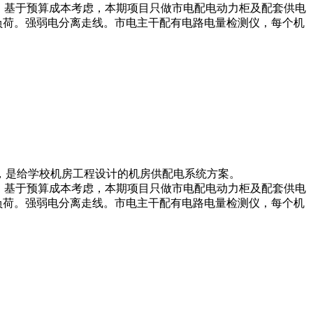
，基于预算成本考虑，本期项目只做市电配电动力柜及配套供电
负荷。强弱电分离走线。市电主干配有电路电量检测仪，每个机
，是给学校机房工程设计的机房供配电系统方案。
，基于预算成本考虑，本期项目只做市电配电动力柜及配套供电
负荷。强弱电分离走线。市电主干配有电路电量检测仪，每个机