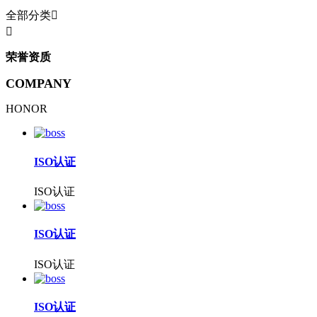
全部分类


荣誉资质
COMPANY
HONOR
ISO认证
ISO认证
ISO认证
ISO认证
ISO认证