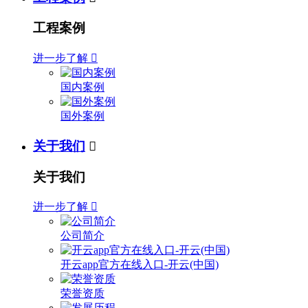
工程案例
进一步了解

国内案例
国外案例
关于我们

关于我们
进一步了解

公司简介
开云app官方在线入口-开云(中国)
荣誉资质