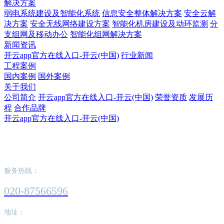
解决方案
弱电系统建设及智能化系统
信息安全整体解决方案
安全云解
决方案
安全无线网络建设方案
智能化机房建设及动环监测
分
支组网及移动办公
智能化组网解决方案
新闻资讯
开云app官方在线入口-开云(中国)
行业新闻
工程案例
国内案例
国外案例
关于我们
公司简介
开云app官方在线入口-开云(中国)
荣誉资质
发展历
程
合作品牌
开云app官方在线入口-开云(中国)
开云app官方在线入口-开云(中国)
服务热线：
020-87566596
地址：