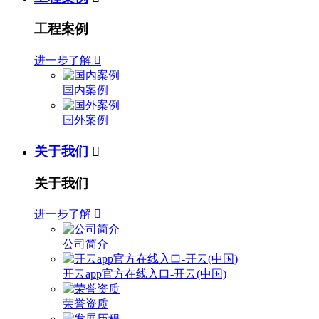
工程案例
进一步了解

国内案例
国外案例
关于我们

关于我们
进一步了解

公司简介
开云app官方在线入口-开云(中国)
荣誉资质