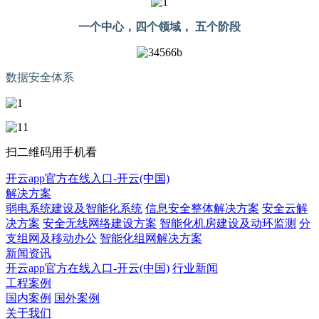
一个中心，四个领域， 五个阶段
数据安全体系
扫二维码用手机看
开云app官方在线入口-开云(中国)
解决方案
弱电系统建设及智能化系统
信息安全整体解决方案
安全云解
决方案
安全无线网络建设方案
智能化机房建设及动环监测
分
支组网及移动办公
智能化组网解决方案
新闻资讯
开云app官方在线入口-开云(中国)
行业新闻
工程案例
国内案例
国外案例
关于我们